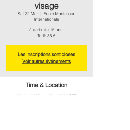
visage
Sat 22 Mar
  |  
Ecole Montessori
Internationale
à partir de 15 ans
Les inscriptions sont closes
Voir autres événements
Time & Location
22 Mar 2025, 14:00 – 17:30 CET
Ecole Montessori Internationale, Chemin de
Montagne, 31330 Grenade, France