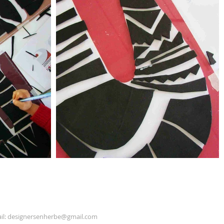
il:
designersenherbe@gmail.com