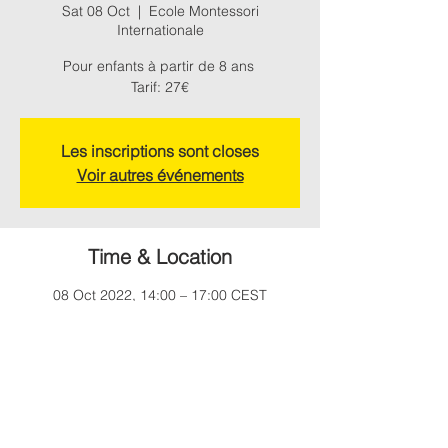
Sat 08 Oct
  |  
Ecole Montessori
Internationale
Pour enfants à partir de 8 ans
Tarif: 27€
Les inscriptions sont closes
Voir autres événements
Time & Location
08 Oct 2022, 14:00 – 17:00 CEST
Ecole Montessori Internationale, Chemin de
Montagne, 31330 Grenade, France
Tel:
06 48 60 72 80
| Mail:
designersenherbe@gmail.com