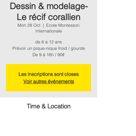
Dessin & modelage-
Le récif corallien
Mon 28 Oct
  |  
Ecole Montessori
Internationale
de 6 à 12 ans
Prévoir un pique-nique froid / gourde
De 9 à 16h / 90€
Les inscriptions sont closes
Voir autres événements
Time & Location
28 Oct 2024, 09:00 – 29 Oct 2024, 16:00
Ecole Montessori Internationale, Chemin de
Montagne, 31330 Grenade, France